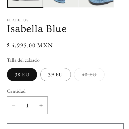
FLABELUS
Isabella Blue
Precio
$ 4,995.00 MXN
habitual
Talla del calzado
Variante
38 EU
39 EU
40 EU
agotada
o
no
Cantidad
disponible
Reducir
Aumentar
cantidad
cantidad
para
para