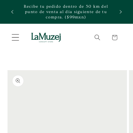
Ir
Recibe tu pedido dentro de 50 km del
directamente
rte.
punto de venta al día siguiente de tu
al contenido
compra. ($99mxn)
Carrito
Ir
directamente
a la
información
del producto