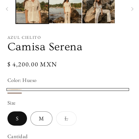
en
en
una
un
ventana
ve
modal
mo
AZUL CIELITO
Camisa Serena
Precio
$ 4,200.00 MXN
habitual
Color:
Hueso
Hueso
Cafe
Size
Variante
S
M
L
agotada
o
no
Cantidad