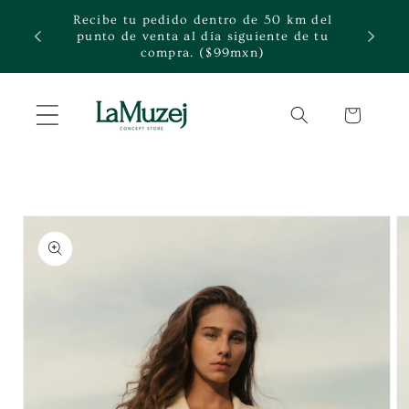
Ir
Recibe tu pedido dentro de 50 km del
directamente
rte.
punto de venta al día siguiente de tu
al contenido
compra. ($99mxn)
Carrito
Ir
directamente
a la
información
del producto