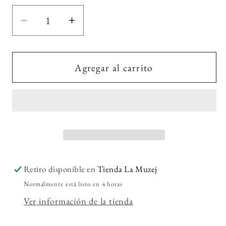
disponible
Reducir
Aumentar
cantidad
cantidad
para
para
Camisa
Camisa
Agregar al carrito
Serena
Serena
Retiro disponible en
Tienda La Muzej
Normalmente está listo en 4 horas
Ver información de la tienda