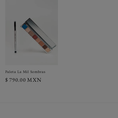
Paleta La Mil Sombras
Precio
$ 790.00 MXN
habitual