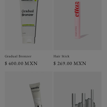
Gradual Bronzer
Hair Stick
Precio
$ 400.00 MXN
Precio
$ 269.00 MXN
habitual
habitual