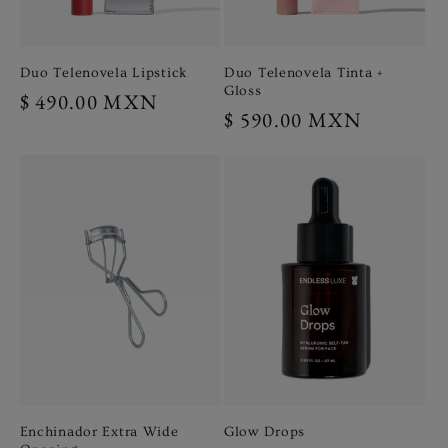
Duo Telenovela Lipstick
Duo Telenovela Tinta +
Gloss
Precio
$ 490.00 MXN
Precio
$ 590.00 MXN
habitual
habitual
Enchinador Extra Wide
Glow Drops