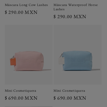
Máscara Long Cow Lashes
Máscara Waterproof Horse
Lashes
Precio
$ 290.00 MXN
Precio
$ 290.00 MXN
habitual
habitual
Mini Cosmetiquera
Mini Cosmetiquera
Precio
$ 690.00 MXN
Precio
$ 690.00 MXN
habitual
habitual