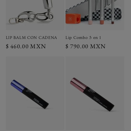
LIP BALM CON CADENA
Lip Combo 5 en 1
Precio
$ 460.00 MXN
Precio
$ 790.00 MXN
habitual
habitual