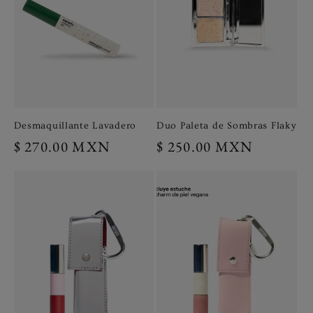
Desmaquillante Lavadero
Duo Paleta de Sombras Flaky
Precio
$ 270.00 MXN
Precio
$ 250.00 MXN
habitual
habitual