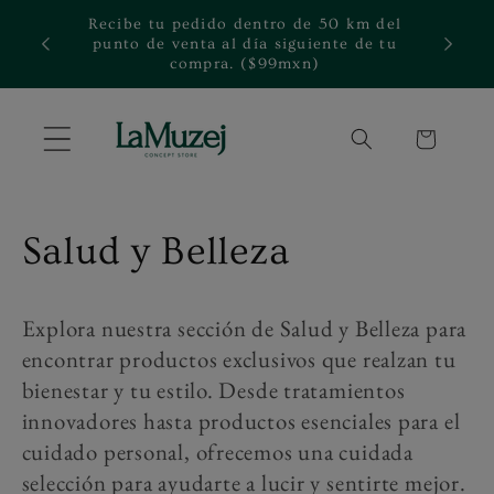
Ir
Recibe tu pedido dentro de 50 km del
directamente
rte.
punto de venta al día siguiente de tu
al contenido
compra. ($99mxn)
Carrito
C
Salud y Belleza
o
Explora nuestra sección de Salud y Belleza para
l
encontrar productos exclusivos que realzan tu
bienestar y tu estilo. Desde tratamientos
e
innovadores hasta productos esenciales para el
c
cuidado personal, ofrecemos una cuidada
selección para ayudarte a lucir y sentirte mejor.