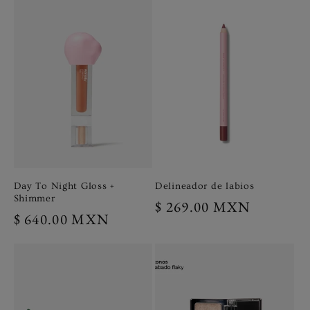
Day To Night Gloss +
Delineador de labios
Shimmer
Precio
$ 269.00 MXN
Precio
$ 640.00 MXN
habitual
habitual