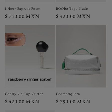
1 Hour Express Foam
BOObz Tape Nude
Precio
$ 740.00 MXN
Precio
$ 420.00 MXN
habitual
habitual
Cherry On Top Glitter
Cosmetiquera
Precio
$ 420.00 MXN
Precio
$ 790.00 MXN
habitual
habitual