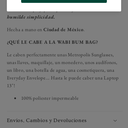
Wabi = concepto japonés que se refiere a la
belleza de la
humilde simplicidad.
Hecha a mano en
Ciudad de
México
.
¿QUÉ LE CABE A LA WABI BUM BAG?
Le caben perfectamente unas Metropolis Sunglasses,
unas llaves, maquillaje, un monedero, unos audífonos,
un libro, una botella de agua, una cosmetiquera, una
Everyday Envelope... Hasta le puede caber una Laptop
13"!
100% poliester impermeable
Envíos, Cambios y Devoluciones