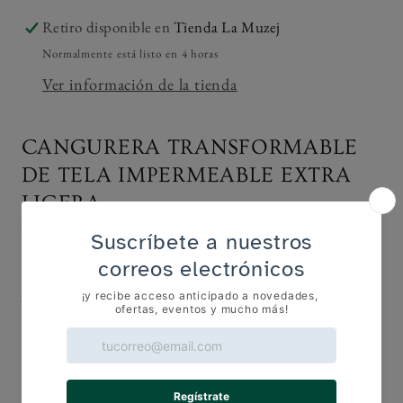
Retiro disponible en
Tienda La Muzej
Normalmente está listo en 4 horas
Ver información de la tienda
CANGURERA TRANSFORMABLE
DE TELA IMPERMEABLE EXTRA
LIGERA
La cangurera extra ligera de tela impermeable
con
un
Japanese twist,
de la familia del
best-seller Wabi Tote
Bag
.
Cuenta con un cierre, dos compartimentos, un asa
ajustable y más detalles que la hacen extra práctica.
Puedes guardar su solapa en el compartimento de
atras para darle otro look y para hacer visible la
etiqueta SARELLY.