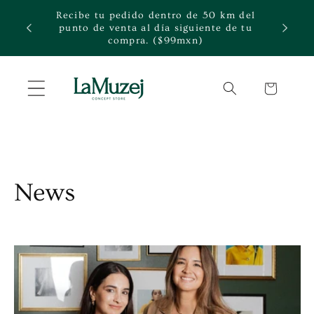
Ir
Recibe tu pedido dentro de 50 km del
directamente
rte.
punto de venta al día siguiente de tu
al contenido
compra. ($99mxn)
Carrito
News